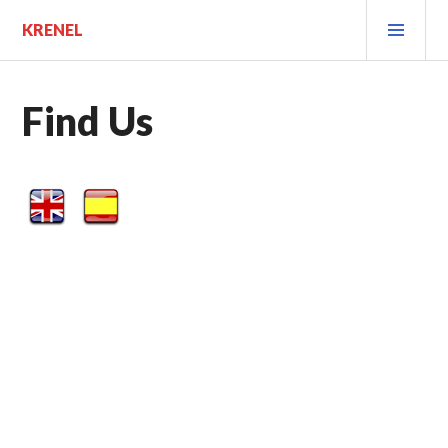
Saltar
MEN
KRENEL
al
PRIN
contenido.
Find Us