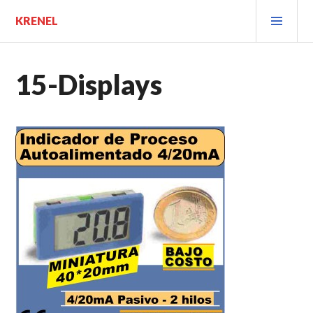
Saltar
MEN
KRENEL
al
PRIN
contenido.
15-Displays