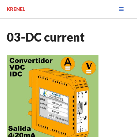
Saltar
MEN
KRENEL
al
PRIN
contenido.
03-DC current