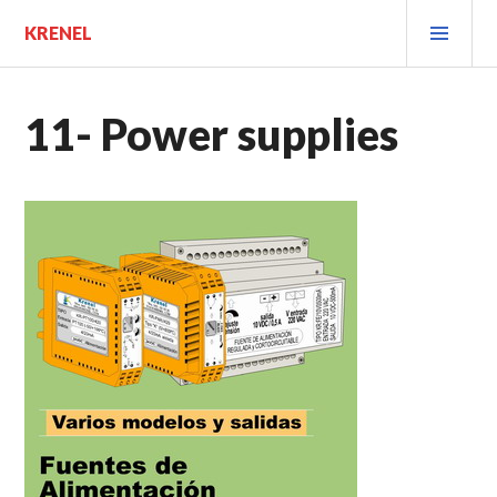
Saltar
MEN
KRENEL
al
PRIN
contenido.
11- Power supplies